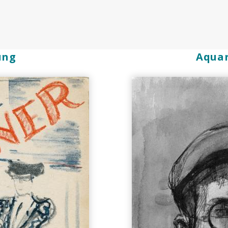
ung
Aquar