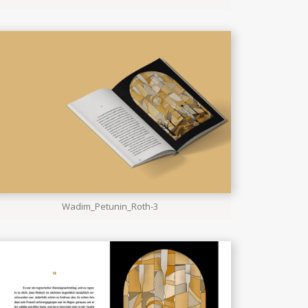
Wadim_Petunin_Roth-3