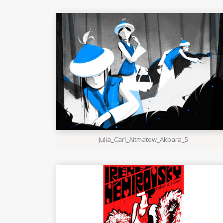
Julia_Carl_Aitmatow_Akbara_5