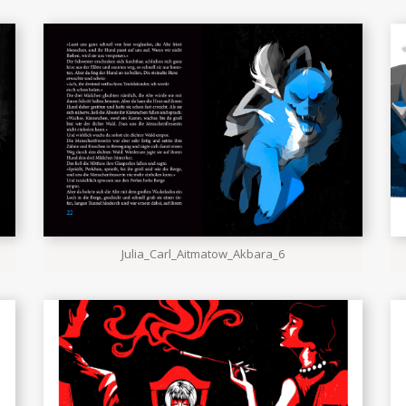
Julia_Carl_Aitmatow_Akbara_6